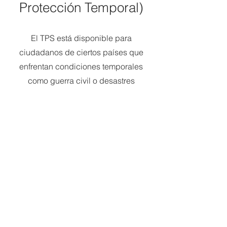
Protección Temporal)
El TPS está disponible para
ciudadanos de ciertos países que
enfrentan condiciones temporales
como guerra civil o desastres
naturales. A quienes se encuentren en
los EE. UU. durante el período
designado se les puede otorgar el
TPS, que los protege de la
deportación y les permite solicitar
permisos de trabajo y viaje. Ayudo a
mis clientes a solicitar y renovar su
estado de TPS para garantizar su
protección continua.